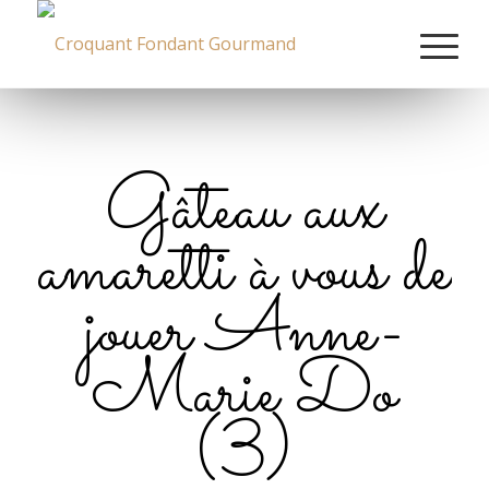
Gâteau aux
amaretti à vous de
jouer Anne-
Marie Do
(3)