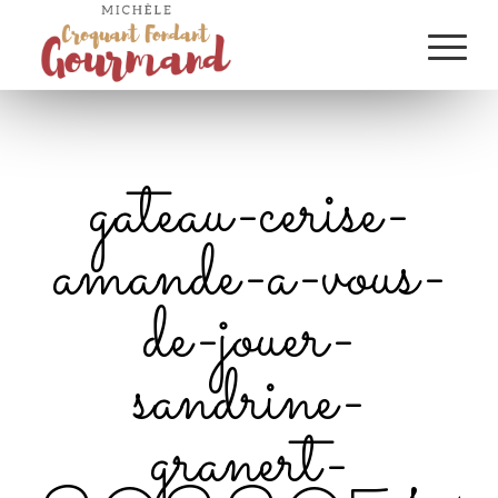
gateau-cerise-
amande-a-vous-
de-jouer-
sandrine-
granert-