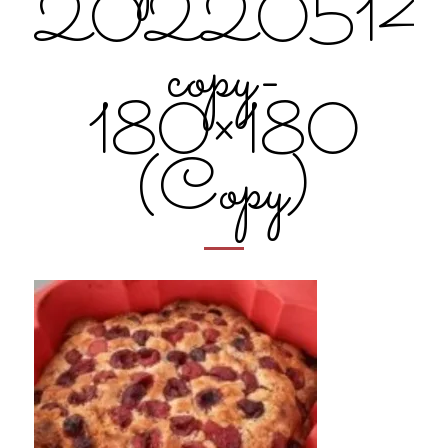
20220514_
copy-
180×180
(Copy)