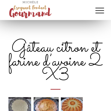
Gâteau citron et
farine d’avoine 2
X3