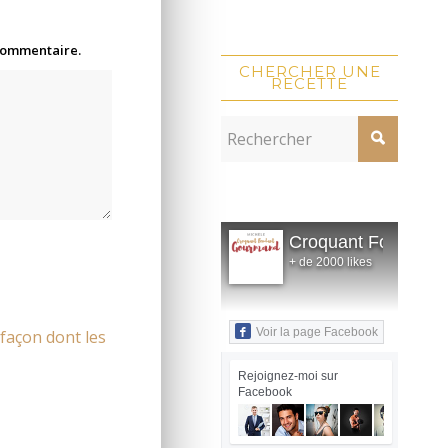
 commentaire.
CHERCHER UNE
RECETTE
Croquant Fondant
+ de 2000 likes
Voir la page Facebook
 façon dont les
Rejoignez-moi sur
Facebook