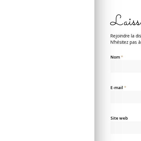
Laiss
Rejoindre la di
N’hésitez pas à
Nom
*
E-mail
*
Site web