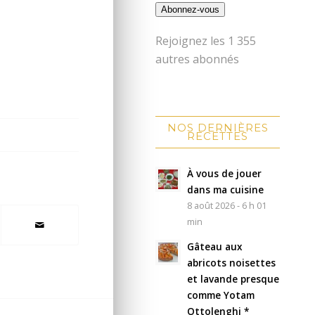
Abonnez-vous
Rejoignez les 1 355
autres abonnés
NOS DERNIÈRES
RECETTES
À vous de jouer
dans ma cuisine
8 août 2026 - 6 h 01
min
Gâteau aux
abricots noisettes
et lavande presque
comme Yotam
Ottolenghi *