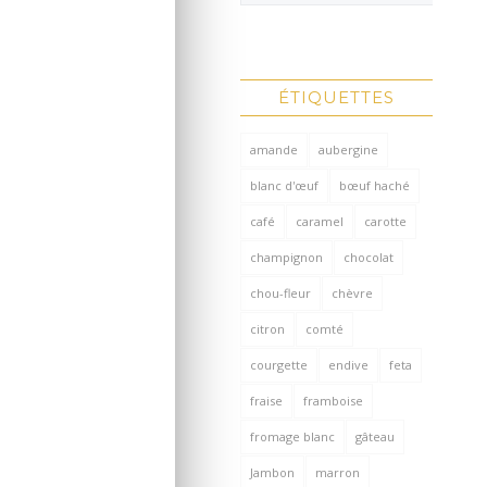
ÉTIQUETTES
amande
aubergine
blanc d'œuf
bœuf haché
café
caramel
carotte
champignon
chocolat
chou-fleur
chèvre
citron
comté
courgette
endive
feta
fraise
framboise
fromage blanc
gâteau
Jambon
marron