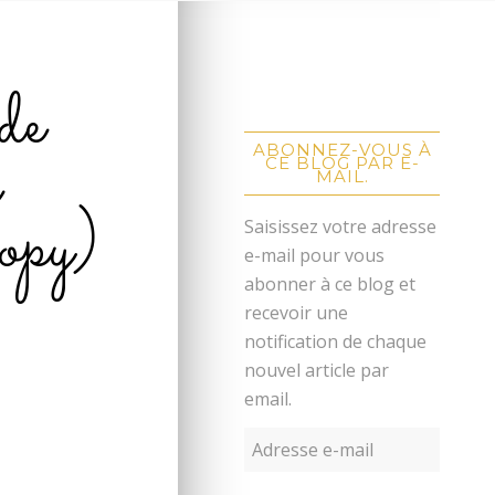
de
i
ABONNEZ-VOUS À
CE BLOG PAR E-
MAIL.
py)
Saisissez votre adresse
e-mail pour vous
abonner à ce blog et
recevoir une
notification de chaque
nouvel article par
email.