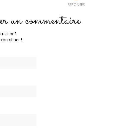
RÉPONSES
er un commentaire
scussion?
 contribuer !