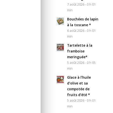
7 août 2026 - 0 h 01
min
Bouchées de lapin
à la toscane *
6 août 2026 - 0 h 01
min
Tartelette à la
framboise
meringuée*
5 août 2026 - 0 h 05
min
Glace à l’huile
d’olive et sa
compotée de
fruits d’été *
5 août 2026 - 0 h 01
min