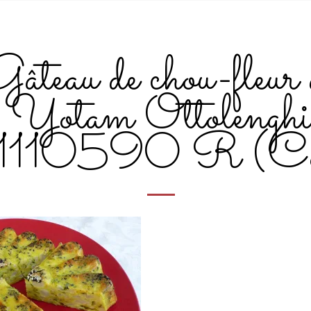
âteau de chou-fleur 
Yotam Ottolengh
110590 R (Co