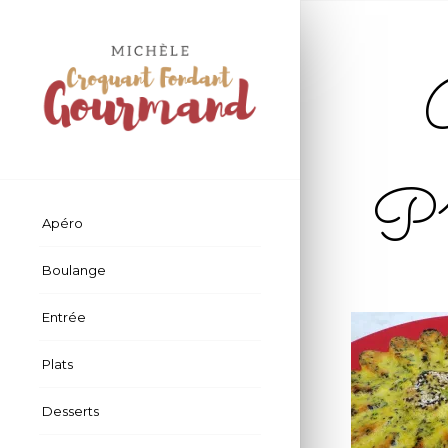
G
P1
Apéro
Boulange
Entrée
Plats
Desserts