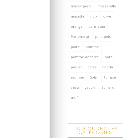
mascarpone
mozzarella
noisette
noix
olive
orange
parmesan
Partenariat
petit pois
poire
pomme
pomme de terre
porc
poulet
pâtes
ricotta
saumon
Solar
tomate
veau
yaourt
épinard
œuf
PARCOUREZ LES
CATÉGORIES