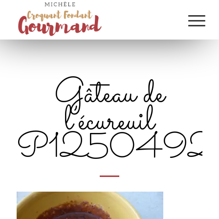
Gâteau de
l’écureuil
P1250492