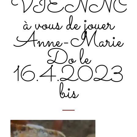
VIENNO
à vous de jouer
Anne-Marie
Do le
16.4.2023
bis