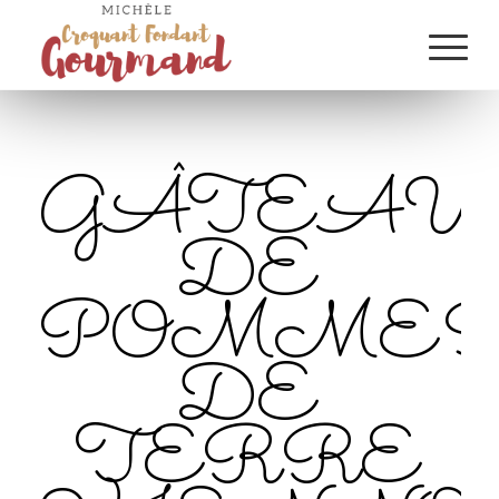
GÂTEAU
DE
POMME
DE
TERRE