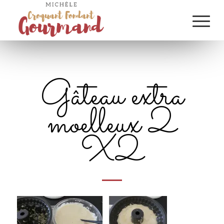
Gâteau extra
moelleux 2
X2