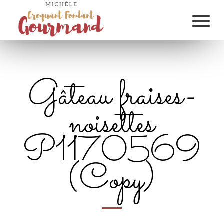
Gâteau fraises-
noisettes
P1170569
(Copy)