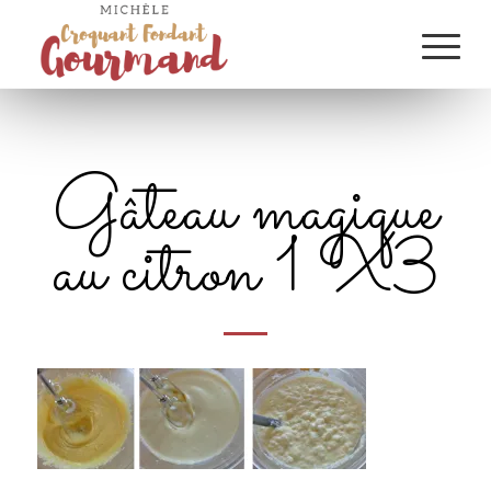
Gâteau magique
au citron 1 X3