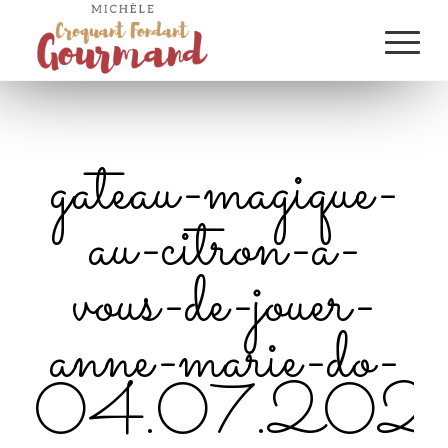
gateau-magique-
au-citron-a-
vous-de-jouer-
anne-marie-do-
04.07.2021