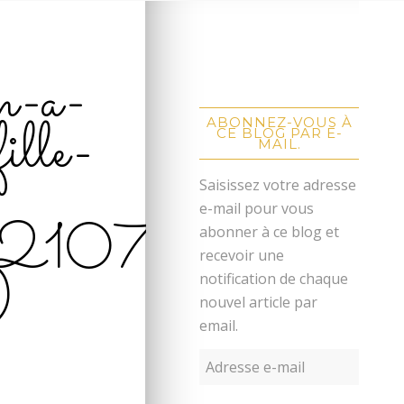
on-a-
ille-
ABONNEZ-VOUS À
CE BLOG PAR E-
MAIL.
Saisissez votre adresse
e-mail pour vous
_210723-
abonner à ce blog et
recevoir une
)
notification de chaque
nouvel article par
email.