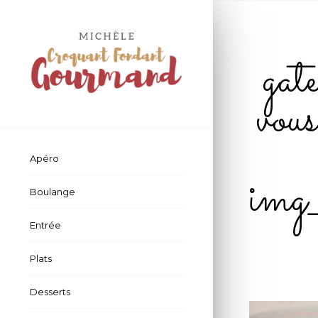
gat
vous
Apéro
im
Boulange
Entrée
Plats
Desserts