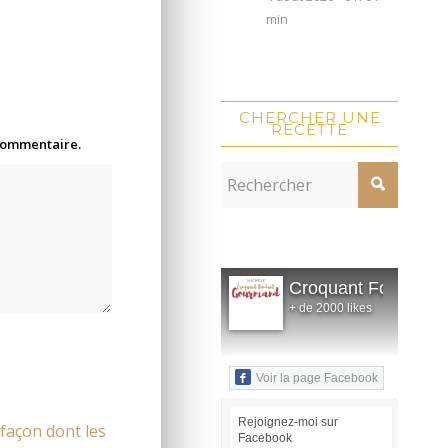
min
CHERCHER UNE
RECETTE
 commentaire.
Croquant Fondant
+ de 2000 likes
Voir la page Facebook
Rejoignez-moi sur
 façon dont les
Facebook