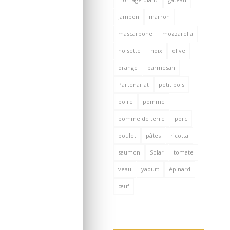
Jambon
marron
mascarpone
mozzarella
noisette
noix
olive
orange
parmesan
Partenariat
petit pois
poire
pomme
pomme de terre
porc
poulet
pâtes
ricotta
saumon
Solar
tomate
veau
yaourt
épinard
œuf