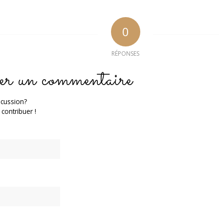
0
RÉPONSES
er un commentaire
scussion?
 contribuer !