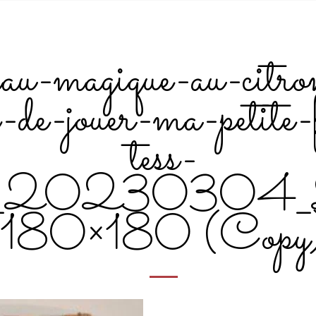
eau-magique-au-citr
-de-jouer-ma-petite-f
tess-
g_20230304
180×180 (Copy