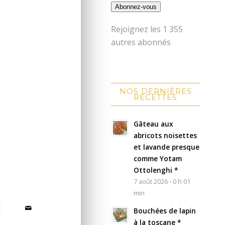
Abonnez-vous
Rejoignez les 1 355
autres abonnés
NOS DERNIÈRES
RECETTES
Gâteau aux
abricots noisettes
et lavande presque
comme Yotam
Ottolenghi *
7 août 2026 - 0 h 01
min
Bouchées de lapin
à la toscane *