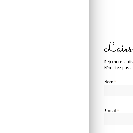
Laiss
Rejoindre la di
N’hésitez pas à
Nom
*
E-mail
*