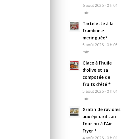
6 août 2026 - 0 h 01
min
Tartelette à la
framboise
meringuée*
5 août 2026 - 0 h 05
min
Glace à l’huile
d’olive et sa
compotée de
fruits d’été *
5 août 2026 - 0 h 01
min
Gratin de ravioles
aux épinards au
four ou à l’Air
Fryer *
4 août 2026 - 0 h 01