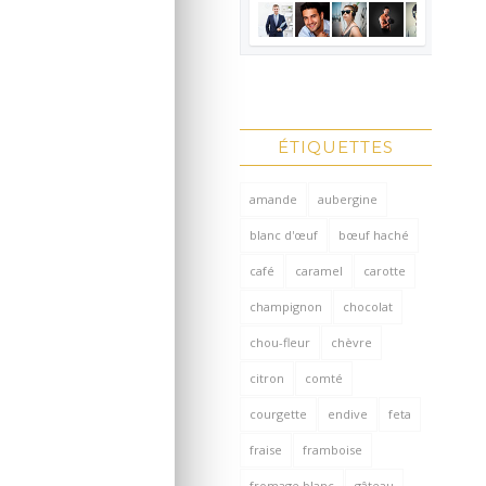
ÉTIQUETTES
amande
aubergine
blanc d'œuf
bœuf haché
café
caramel
carotte
champignon
chocolat
chou-fleur
chèvre
citron
comté
courgette
endive
feta
fraise
framboise
fromage blanc
gâteau