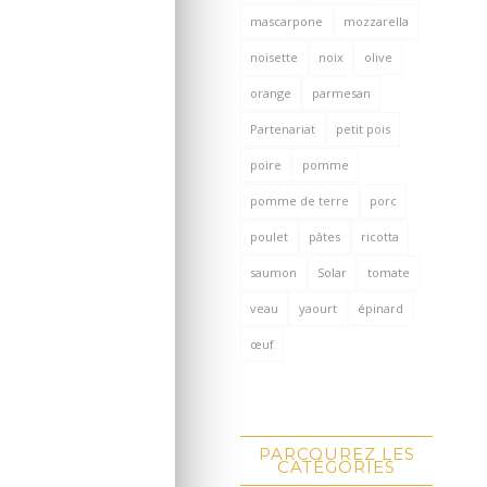
mascarpone
mozzarella
noisette
noix
olive
orange
parmesan
Partenariat
petit pois
poire
pomme
pomme de terre
porc
poulet
pâtes
ricotta
saumon
Solar
tomate
veau
yaourt
épinard
œuf
PARCOUREZ LES
CATÉGORIES