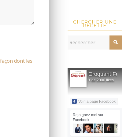
CHERCHER UNE
RECETTE
 façon dont les
Croquant Fondant
+ de 2000 likes
Voir la page Facebook
Rejoignez-moi sur
Facebook