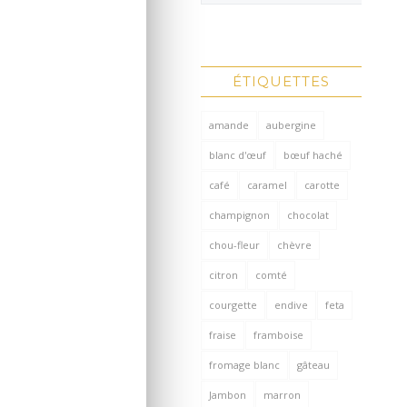
ÉTIQUETTES
amande
aubergine
blanc d'œuf
bœuf haché
café
caramel
carotte
champignon
chocolat
chou-fleur
chèvre
citron
comté
courgette
endive
feta
fraise
framboise
fromage blanc
gâteau
Jambon
marron