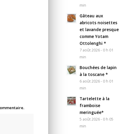
min
Gâteau aux
abricots noisettes
et lavande presque
comme Yotam
Ottolenghi *
7 août 2026 - 0 h 01
min
Bouchées de lapin
à la toscane *
6 août 2026 - 0 h 01
min
Tartelette à la
framboise
 commentaire.
meringuée*
5 août 2026 - 0 h 05
min