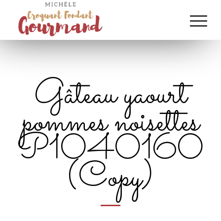
Gâteau yaourt
pommes noisettes
P1040160
(Copy)