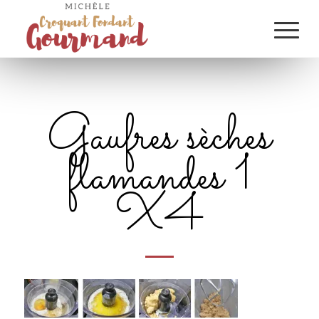
Gaufres sèches
flamandes 1
X4