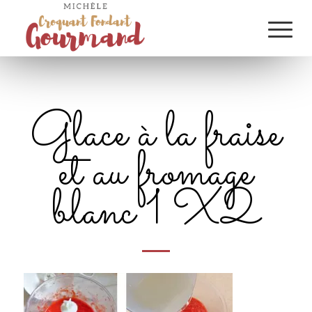
Glace à la fraise
et au fromage
blanc 1 X2