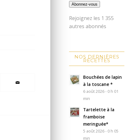
Abonnez-vous
Rejoignez les 1 355
autres abonnés
NOS DERNIÈRES
RECETTES
Bouchées de lapin
à la toscane *
6 août 2026 - 0 h 01
min
Tartelette à la
framboise
meringuée*
5 août 2026 - 0 h 05
min