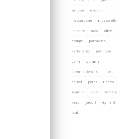
Jambon
marron
mascarpone
mozzarella
noisette
noix
olive
orange
parmesan
Partenariat
petit pois
poire
pomme
pomme de terre
porc
poulet
pâtes
ricotta
saumon
Solar
tomate
veau
yaourt
épinard
œuf