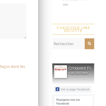
min
CHERCHER UNE
RECETTE
 façon dont les
Croquant Fondant
+ de 2000 likes
Voir la page Facebook
Rejoignez-moi sur
Facebook