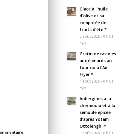
Glace à l’huile
d’olive et sa
compotée de
fruits d’été *
5 août 2026 - 0 h 01
min
Gratin de ravioles
aux épinards au
four ou à l’Air
Fryer *
4 août 2026 - 0 h 01
min
Aubergines à la
chermoula et à la
semoule épicée
d’après Yotam
Ottolenghi *
 commentaire.
3 août 2026 - 0 h 01