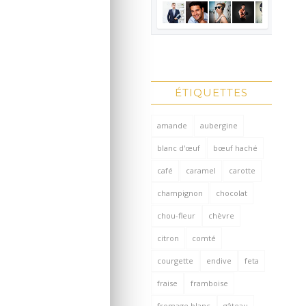
ÉTIQUETTES
amande
aubergine
blanc d'œuf
bœuf haché
café
caramel
carotte
champignon
chocolat
chou-fleur
chèvre
citron
comté
courgette
endive
feta
fraise
framboise
fromage blanc
gâteau