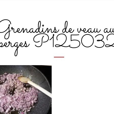
Grenadins de veau a
sperges P12503