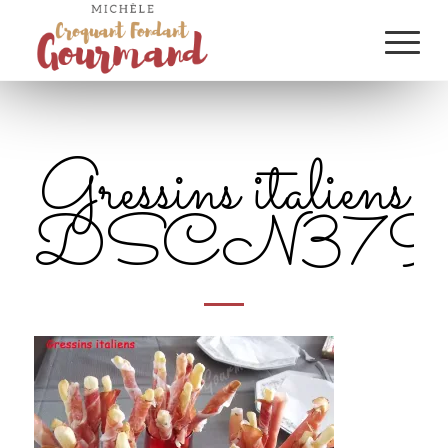
Gressins italiens
DSCN3799