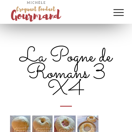
La Pogne de
Romans 3
X4