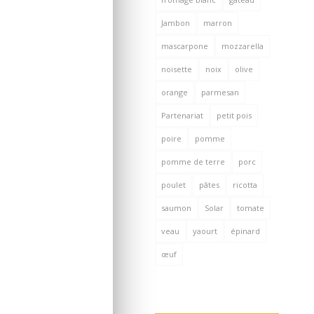
Jambon
marron
mascarpone
mozzarella
noisette
noix
olive
orange
parmesan
Partenariat
petit pois
poire
pomme
pomme de terre
porc
poulet
pâtes
ricotta
saumon
Solar
tomate
veau
yaourt
épinard
œuf