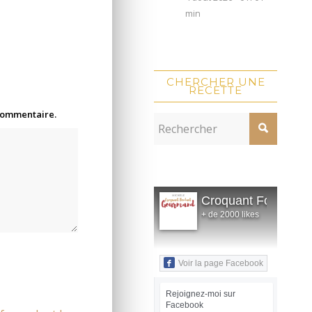
min
CHERCHER UNE
RECETTE
 commentaire.
Croquant Fondant
+ de 2000 likes
Voir la page Facebook
Rejoignez-moi sur
Facebook