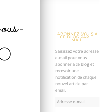
ous-
-
ABONNEZ-VOUS À
CE BLOG PAR E-
MAIL.
80
Saisissez votre adresse
e-mail pour vous
abonner à ce blog et
recevoir une
notification de chaque
nouvel article par
email.