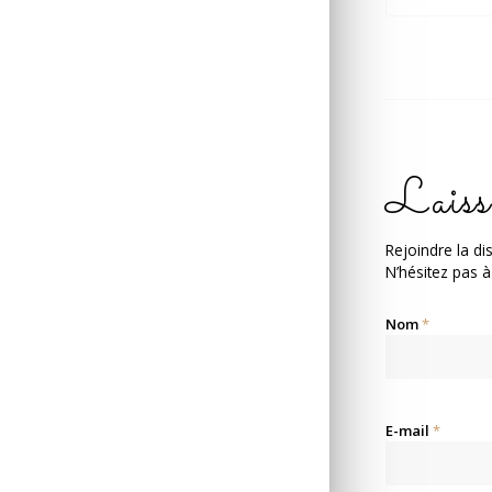
Laiss
Rejoindre la di
N’hésitez pas à
Nom
*
E-mail
*