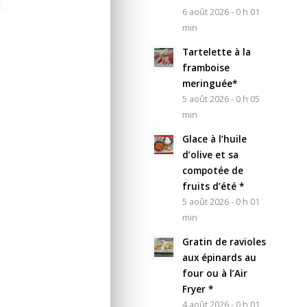
6 août 2026 - 0 h 01
min
Tartelette à la
framboise
meringuée*
5 août 2026 - 0 h 05
min
Glace à l’huile
d’olive et sa
compotée de
fruits d’été *
5 août 2026 - 0 h 01
min
Gratin de ravioles
aux épinards au
four ou à l’Air
Fryer *
4 août 2026 - 0 h 01