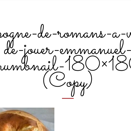
pogne-de-romans-a-v
de-jouer-emmanuel
thumbnail-180×1
(Copy)