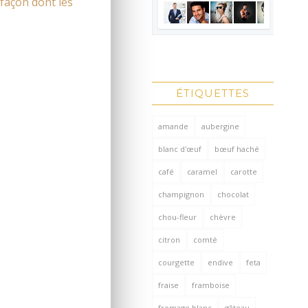
 façon dont les
ÉTIQUETTES
amande
aubergine
blanc d'œuf
bœuf haché
café
caramel
carotte
champignon
chocolat
chou-fleur
chèvre
citron
comté
courgette
endive
feta
fraise
framboise
fromage blanc
gâteau