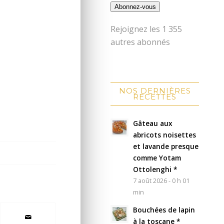
Abonnez-vous
Rejoignez les 1 355
autres abonnés
NOS DERNIÈRES
RECETTES
Gâteau aux
abricots noisettes
et lavande presque
comme Yotam
Ottolenghi *
7 août 2026 - 0 h 01
min
Bouchées de lapin
à la toscane *