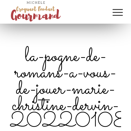
la-pogne-de-
romans-a-vous-
de-jouer-marie-
christine-dervin-
20220108_