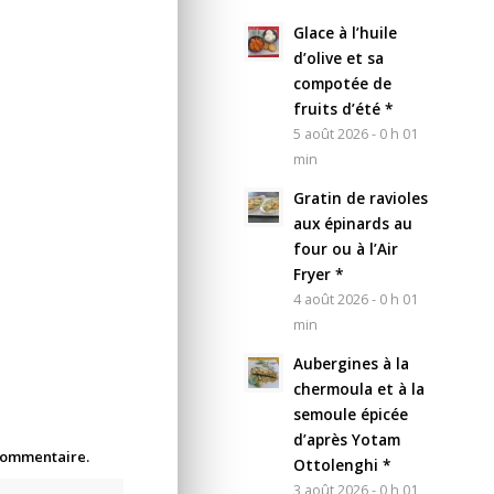
Glace à l’huile
d’olive et sa
compotée de
fruits d’été *
5 août 2026 - 0 h 01
min
Gratin de ravioles
aux épinards au
four ou à l’Air
Fryer *
4 août 2026 - 0 h 01
min
Aubergines à la
chermoula et à la
semoule épicée
d’après Yotam
 commentaire.
Ottolenghi *
3 août 2026 - 0 h 01