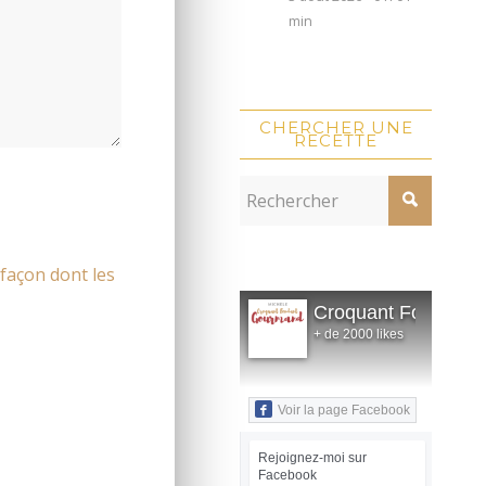
min
CHERCHER UNE
RECETTE
 façon dont les
Croquant Fondant
+ de 2000 likes
Voir la page Facebook
Rejoignez-moi sur
Facebook