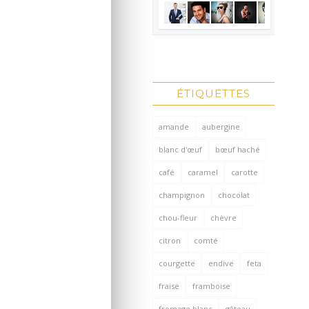
ÉTIQUETTES
amande
aubergine
blanc d'œuf
bœuf haché
café
caramel
carotte
champignon
chocolat
chou-fleur
chèvre
citron
comté
courgette
endive
feta
fraise
framboise
fromage blanc
gâteau