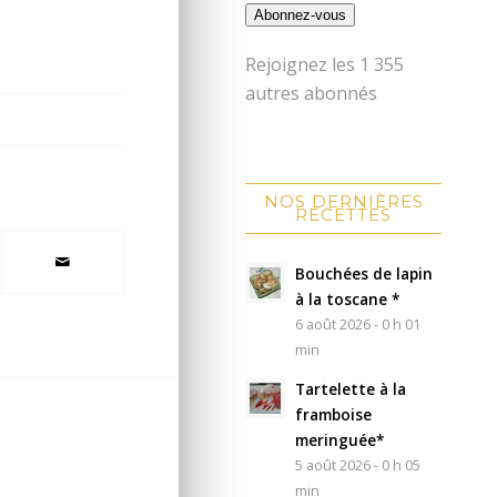
Abonnez-vous
Rejoignez les 1 355
autres abonnés
NOS DERNIÈRES
RECETTES
Bouchées de lapin
à la toscane *
6 août 2026 - 0 h 01
min
Tartelette à la
framboise
meringuée*
5 août 2026 - 0 h 05
min