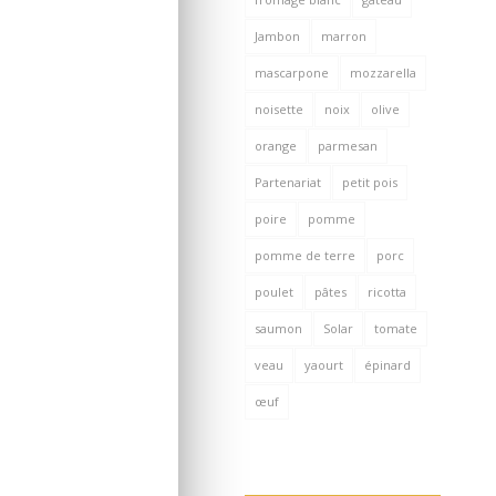
Jambon
marron
mascarpone
mozzarella
noisette
noix
olive
orange
parmesan
Partenariat
petit pois
poire
pomme
pomme de terre
porc
poulet
pâtes
ricotta
saumon
Solar
tomate
veau
yaourt
épinard
œuf