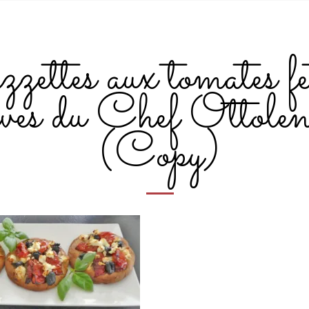
zettes aux tomates fe
ives du Chef Ottolen
(Copy)