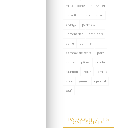
mascarpone
mozzarella
noisette
noix
olive
orange
parmesan
Partenariat
petit pois
poire
pomme
pomme de terre
porc
poulet
pâtes
ricotta
saumon
Solar
tomate
veau
yaourt
épinard
œuf
PARCOUREZ LES
CATÉGORIES