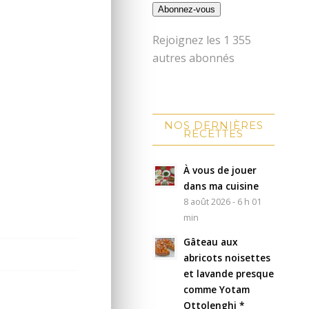
Abonnez-vous
Rejoignez les 1 355
autres abonnés
NOS DERNIÈRES
RECETTES
À vous de jouer
dans ma cuisine
8 août 2026 - 6 h 01
min
Gâteau aux
abricots noisettes
et lavande presque
comme Yotam
Ottolenghi *