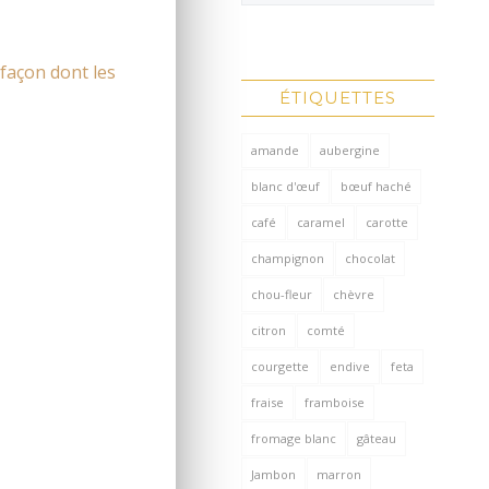
 façon dont les
ÉTIQUETTES
amande
aubergine
blanc d'œuf
bœuf haché
café
caramel
carotte
champignon
chocolat
chou-fleur
chèvre
citron
comté
courgette
endive
feta
fraise
framboise
fromage blanc
gâteau
Jambon
marron