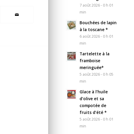
7 août 2026 - 0 h 01
min
Bouchées de lapin
à la toscane *
6 août 2026 - 0 h 01
min
Tartelette à la
framboise
meringuée*
5 août 2026 - 0 h 05
min
Glace à l’huile
d’olive et sa
compotée de
fruits d’été *
5 août 2026 - 0 h 01
min