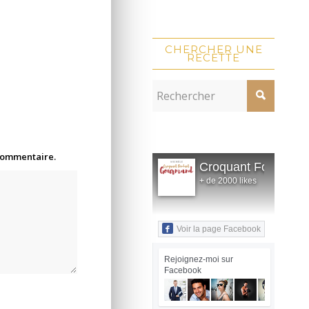
CHERCHER UNE
RECETTE
 commentaire.
Croquant Fondant
+ de 2000 likes
Voir la page Facebook
Rejoignez-moi sur
Facebook