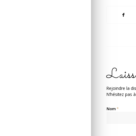
Laiss
Rejoindre la di
N’hésitez pas à
Nom
*