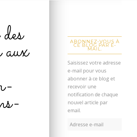
 des
r aux
ABONNEZ-VOUS À
CE BLOG PAR E-
MAIL.
Saisissez votre adresse
e-mail pour vous
r-
abonner à ce blog et
recevoir une
ns-
notification de chaque
nouvel article par
email.