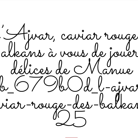
Ajvar, caviar rouge
kans à vous de joue
délices de Manue
ob_679b0d_l-ajva
viar-rouge-des-balka
25