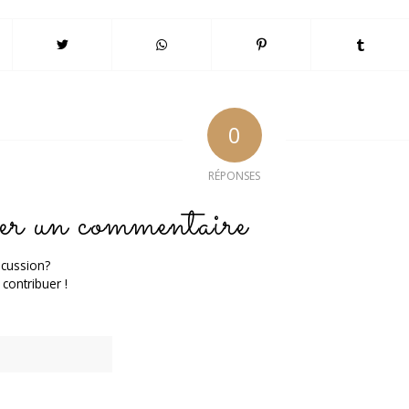
0
RÉPONSES
er un commentaire
scussion?
 contribuer !