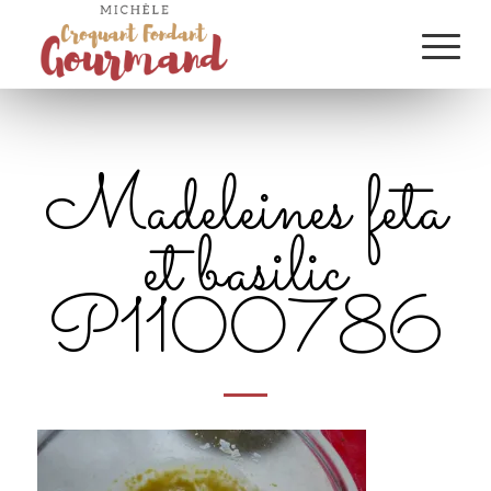
Madeleines feta
et basilic
P1100786