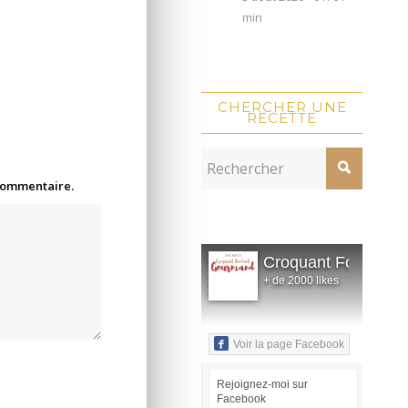
min
CHERCHER UNE
RECETTE
 commentaire.
Croquant Fondant
+ de 2000 likes
Voir la page Facebook
Rejoignez-moi sur
Facebook