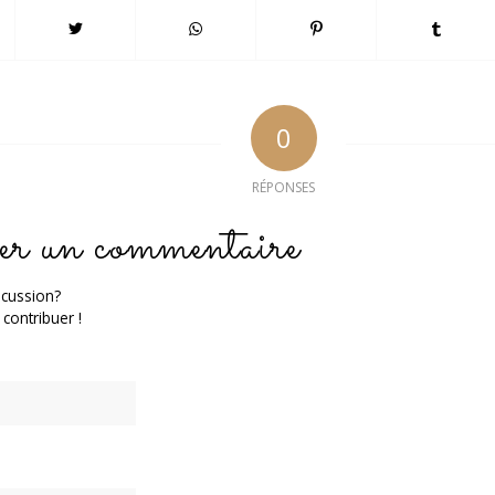
0
RÉPONSES
er un commentaire
scussion?
 contribuer !