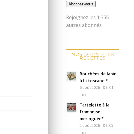
Abonnez-vous
Rejoignez les 1 355
autres abonnés
NOS DERNIÈRES
RECETTES
Bouchées de lapin
à la toscane *
6 août 2026 - 0 h 01
min
Tartelette à la
framboise
meringuée*
5 août 2026 - 0 h 05
min