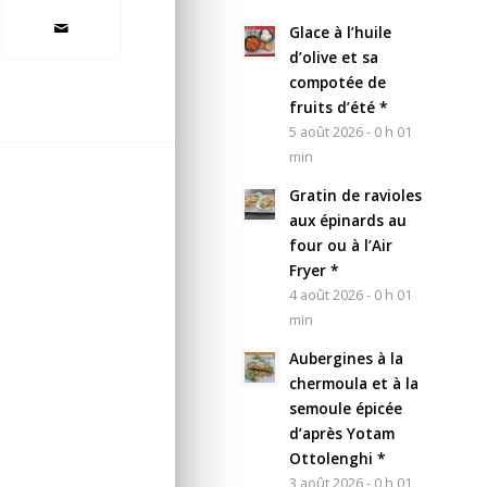
Glace à l’huile
d’olive et sa
compotée de
fruits d’été *
5 août 2026 - 0 h 01
min
Gratin de ravioles
aux épinards au
four ou à l’Air
Fryer *
4 août 2026 - 0 h 01
min
Aubergines à la
chermoula et à la
semoule épicée
d’après Yotam
Ottolenghi *
3 août 2026 - 0 h 01