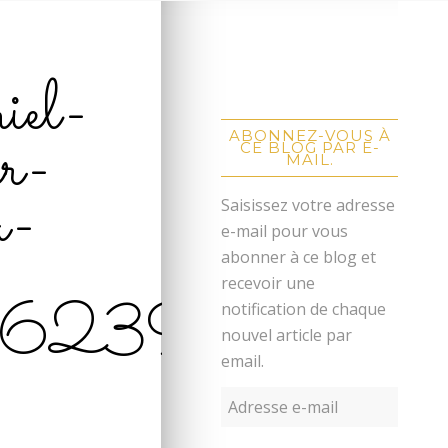
iel-
er-
ABONNEZ-VOUS À
CE BLOG PAR E-
MAIL.
a-
Saisissez votre adresse
e-mail pour vous
abonner à ce blog et
recevoir une
0623915958
notification de chaque
nouvel article par
email.