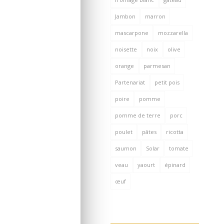
Jambon
marron
mascarpone
mozzarella
noisette
noix
olive
orange
parmesan
Partenariat
petit pois
poire
pomme
pomme de terre
porc
poulet
pâtes
ricotta
saumon
Solar
tomate
veau
yaourt
épinard
œuf