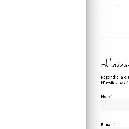
Laiss
Rejoindre la di
N’hésitez pas à
Nom
*
E-mail
*