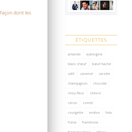
 façon dont les
ÉTIQUETTES
amande
aubergine
blanc d'œuf
bœuf haché
café
caramel
carotte
champignon
chocolat
chou-fleur
chèvre
citron
comté
courgette
endive
feta
fraise
framboise
fromage blanc
gâteau