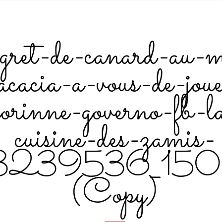
gret-de-canard-au-m
acacia-a-vous-de-jou
corinne-governo-fb-l
cuisine-des-zamis-
3239536_15
(Copy)