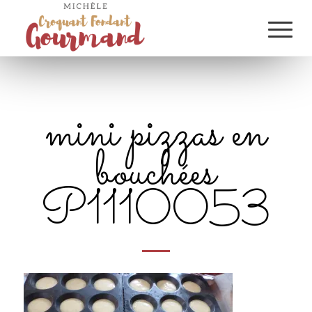
mini pizzas en
bouchées
P1110053