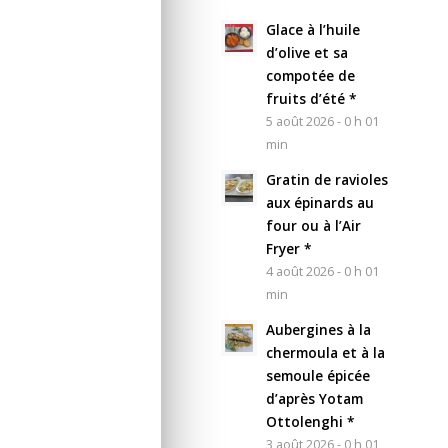
Glace à l’huile
d’olive et sa
compotée de
fruits d’été *
5 août 2026 - 0 h 01
min
Gratin de ravioles
aux épinards au
four ou à l’Air
Fryer *
4 août 2026 - 0 h 01
min
Aubergines à la
chermoula et à la
semoule épicée
d’après Yotam
Ottolenghi *
3 août 2026 - 0 h 01