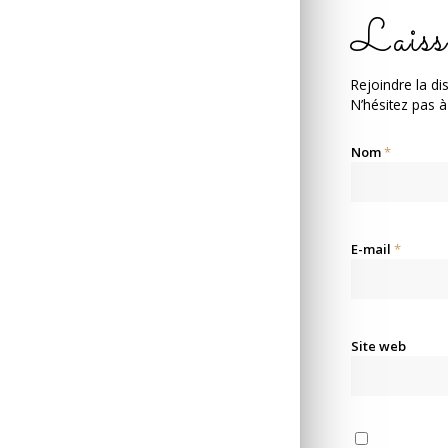
Laiss
Rejoindre la di
N’hésitez pas à
Nom
*
E-mail
*
Site web