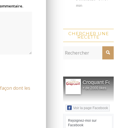
min
 commentaire.
CHERCHER UNE
RECETTE
Croquant Fondant
 façon dont les
+ de 2000 likes
Voir la page Facebook
Rejoignez-moi sur
Facebook