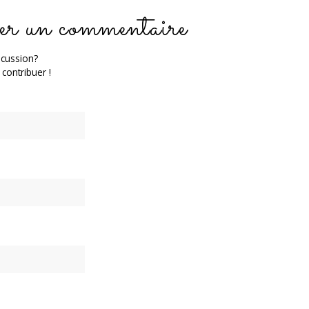
er un commentaire
scussion?
 contribuer !