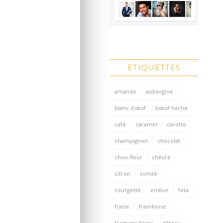
ÉTIQUETTES
amande
aubergine
blanc d'œuf
bœuf haché
café
caramel
carotte
champignon
chocolat
chou-fleur
chèvre
citron
comté
courgette
endive
feta
fraise
framboise
fromage blanc
gâteau