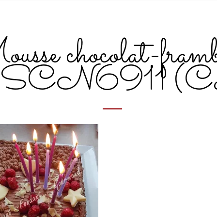
usse chocolat-framb
SCN6911 (Co