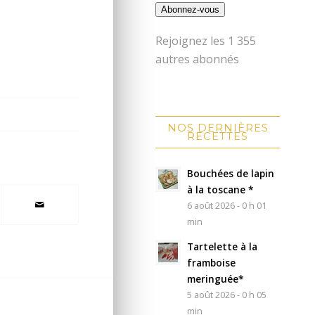
Abonnez-vous
Rejoignez les 1 355
autres abonnés
NOS DERNIÈRES
RECETTES
Bouchées de lapin
à la toscane *
6 août 2026 - 0 h 01
min
Tartelette à la
framboise
meringuée*
5 août 2026 - 0 h 05
min