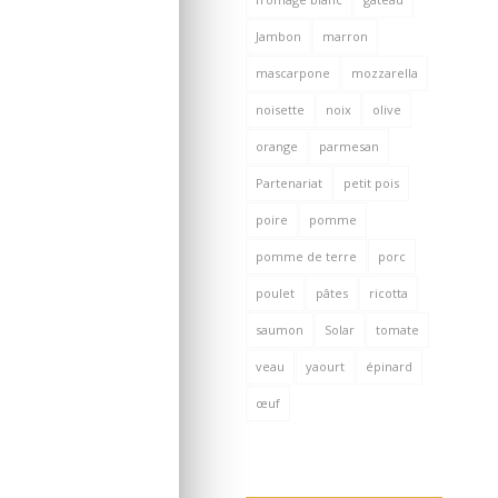
Jambon
marron
mascarpone
mozzarella
noisette
noix
olive
orange
parmesan
Partenariat
petit pois
poire
pomme
pomme de terre
porc
poulet
pâtes
ricotta
saumon
Solar
tomate
veau
yaourt
épinard
œuf