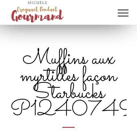
Muffins aux
myrtilles façon
Starbucks
P1240749