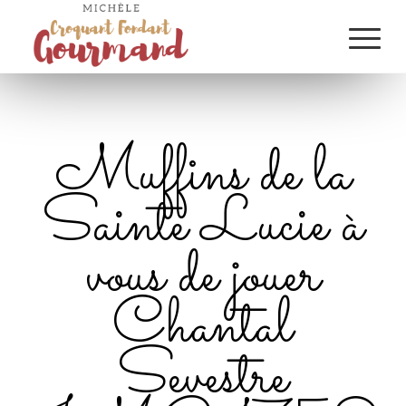
Muffins de la
Sainte Lucie à
vous de jouer
Chantal
Sevestre