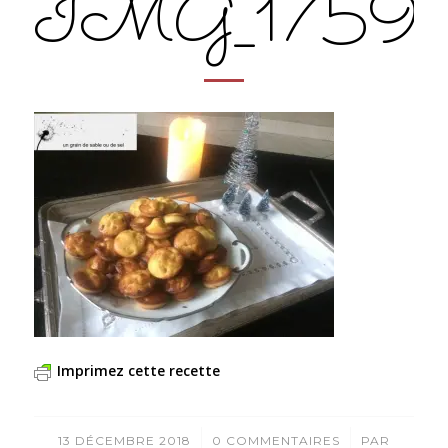
IMG_1759
Imprimez cette recette
/
/
13 DÉCEMBRE 2018
0 COMMENTAIRES
PAR