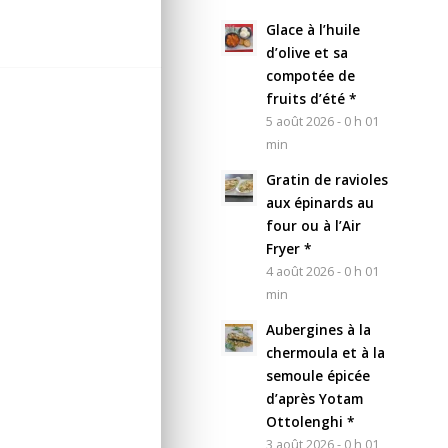
Glace à l’huile
d’olive et sa
compotée de
fruits d’été *
5 août 2026 - 0 h 01
min
Gratin de ravioles
aux épinards au
four ou à l’Air
Fryer *
4 août 2026 - 0 h 01
min
Aubergines à la
chermoula et à la
semoule épicée
d’après Yotam
Ottolenghi *
3 août 2026 - 0 h 01