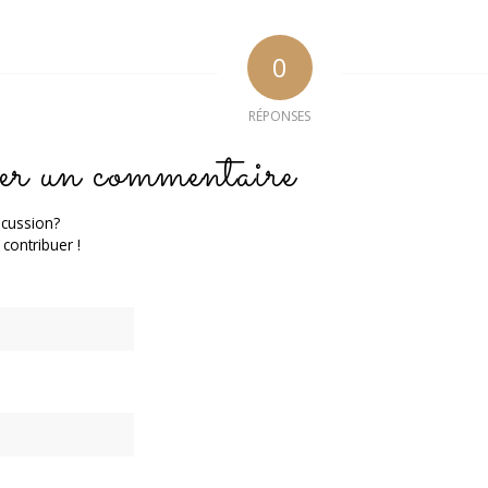
0
RÉPONSES
er un commentaire
scussion?
 contribuer !