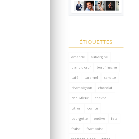
ÉTIQUETTES
amande
aubergine
blanc d'œuf
bœuf haché
café
caramel
carotte
champignon
chocolat
chou-fleur
chèvre
citron
comté
courgette
endive
feta
fraise
framboise
fromage blanc
gâteau