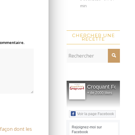
min
CHERCHER UNE
RECETTE
 commentaire.
Croquant Fondant
+ de 2000 likes
Voir la page Facebook
Rejoignez-moi sur
 façon dont les
Facebook