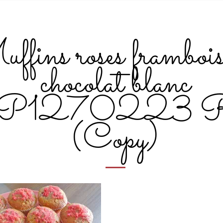
fins roses framboise
chocolat blanc
P1270223 
(Copy)