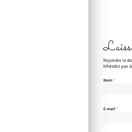
Laiss
Rejoindre la di
N’hésitez pas à
Nom
*
E-mail
*