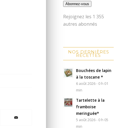
Abonnez-vous
Rejoignez les 1 355
autres abonnés
NOS DERNIÈRES
RECETTES
Bouchées de lapin
à la toscane *
6 août 2026 - 0 h 01
min
Tartelette à la
framboise
meringuée*
5 août 2026 - 0 h 05
min