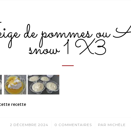
ge de pommes ou A
snow 1 X3
cette recette
/
/
2 DÉCEMBRE 2024
0 COMMENTAIRES
PAR
MICHÈLE