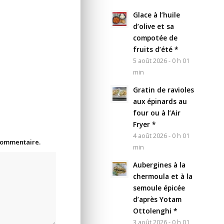
Glace à l’huile
d’olive et sa
compotée de
fruits d’été *
5 août 2026 - 0 h 01
min
Gratin de ravioles
aux épinards au
four ou à l’Air
Fryer *
4 août 2026 - 0 h 01
 commentaire.
min
Aubergines à la
chermoula et à la
semoule épicée
d’après Yotam
Ottolenghi *
3 août 2026 - 0 h 01