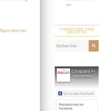
min
CHERCHER UNE
 façon dont les
RECETTE
Croquant Fondant
+ de 2000 likes
Voir la page Facebook
Rejoignez-moi sur
Facebook