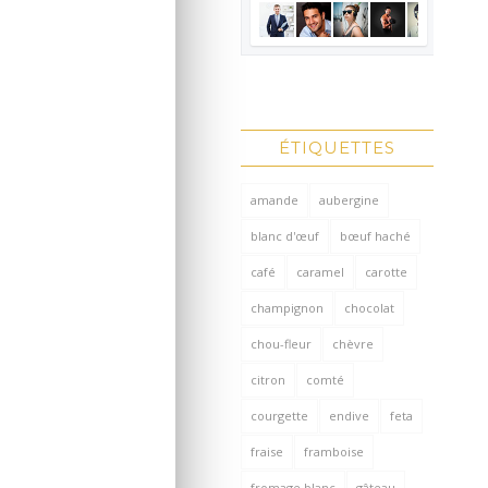
ÉTIQUETTES
amande
aubergine
blanc d'œuf
bœuf haché
café
caramel
carotte
champignon
chocolat
chou-fleur
chèvre
citron
comté
courgette
endive
feta
fraise
framboise
fromage blanc
gâteau