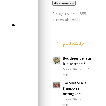
Abonnez-vous
Rejoignez les 1 355
autres abonnés
NOS DERNIÈRES
RECETTES
Bouchées de lapin
à la toscane *
6 août 2026 - 0 h 01
min
Tartelette à la
framboise
meringuée*
5 août 2026 - 0 h 05
min