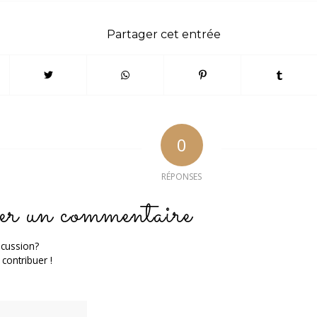
Partager cet entrée
0
RÉPONSES
er un commentaire
scussion?
 contribuer !