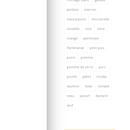
Jambon
marron
mascarpone
mozzarella
noisette
noix
olive
orange
parmesan
Partenariat
petit pois
poire
pomme
pomme de terre
porc
poulet
pâtes
ricotta
saumon
Solar
tomate
veau
yaourt
épinard
œuf