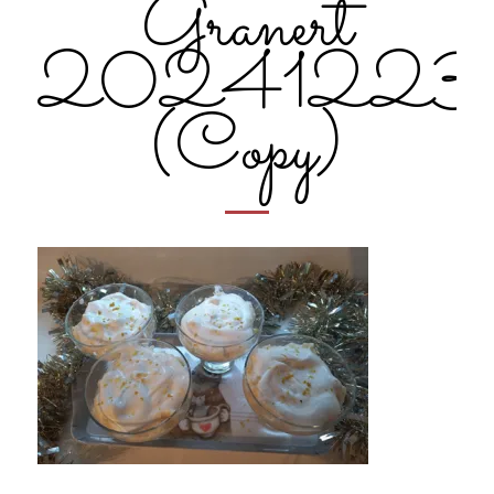
Granert
20241223_
(Copy)