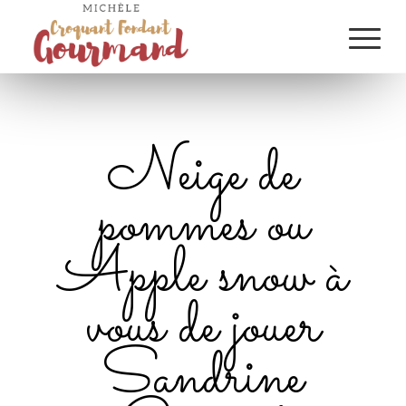
Neige de
pommes ou
Apple snow à
vous de jouer
Sandrine