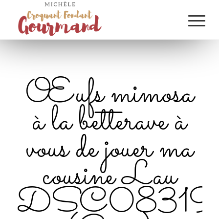
Œufs mimosa
à la betterave à
vous de jouer ma
cousine Lau
DSC08319