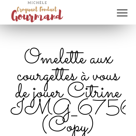
Omelette aux
courgettes à vous
de jouer Citrine
IMG_6756
(Copy)