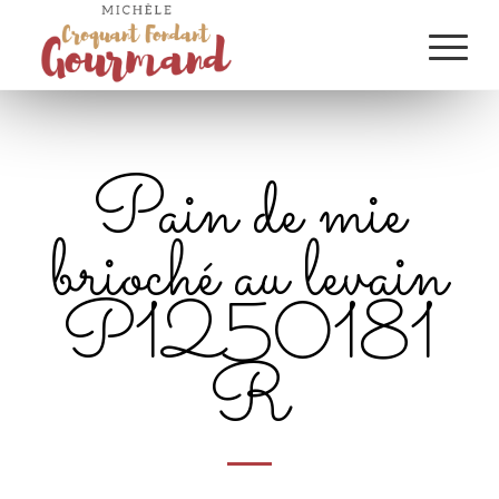
Pain de mie
brioché au levain
P1250181
R