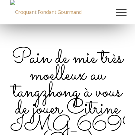
Pain de mie très
moelleux au
tangzhong à vous
de jouer Citrine
IMG_669