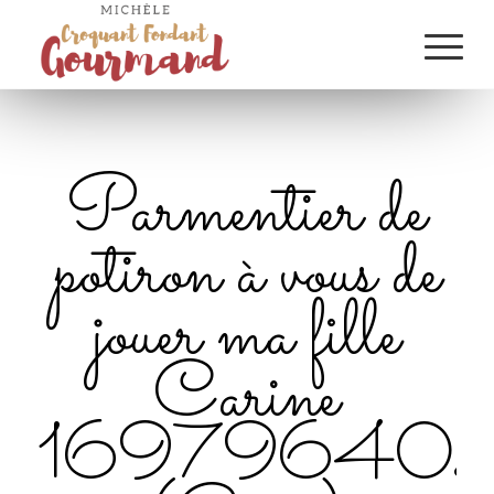
Parmentier de
potiron à vous de
jouer ma fille
Carine
16979640