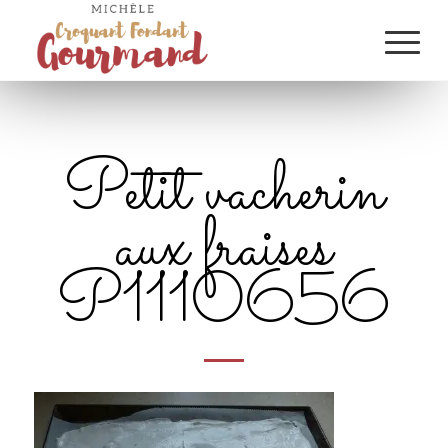
Petit vacherin
aux fraises
P1110656