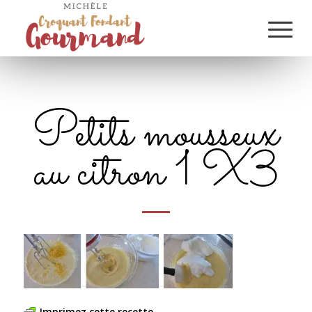
Petits mousseux
au citron 1 X3
Imprimez cette recette