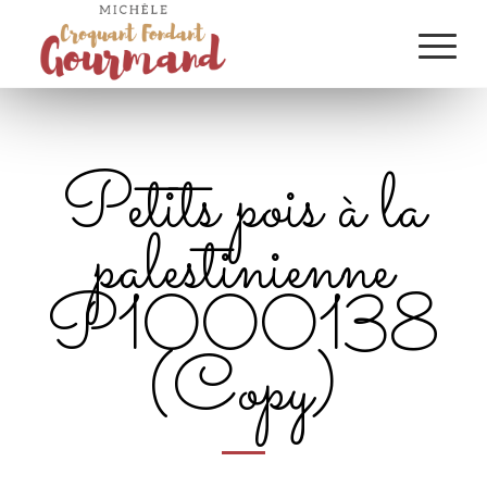
Petits pois à la
palestinienne
P1000138
(Copy)