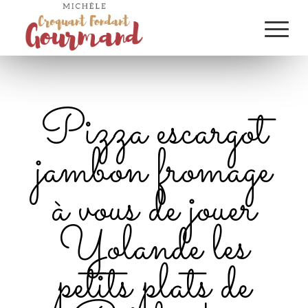
Pizza escargot
jambon fromage
à vous de jouer
Yolande les
petits plats de