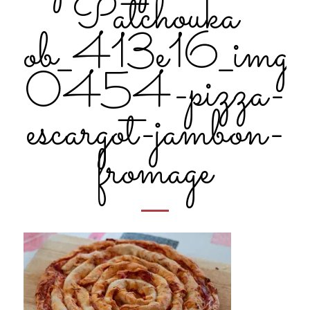
Patchouka
ob_413e16_img-
0454-pizza-
escargot-jambon-
fromage