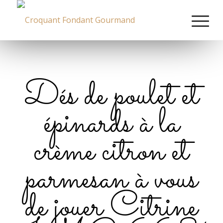
Dés de poulet et
épinards à la
crème citron et
parmesan à vous
de jouer Citrine