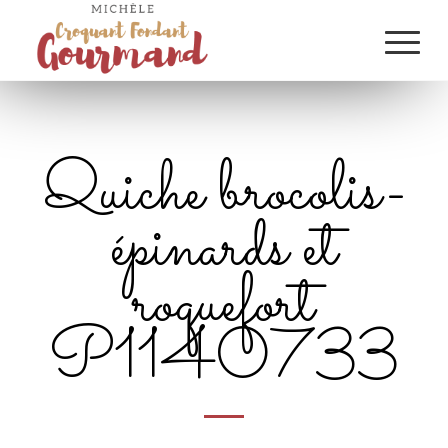
Quiche brocolis-
épinards et
roquefort
P1140733