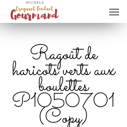
Ragoût de
haricots verts aux
boulettes
P1050701
(Copy)