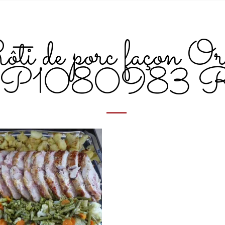
ti de porc façon Or
P1080983 