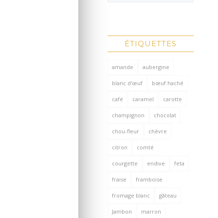
ÉTIQUETTES
amande
aubergine
blanc d'œuf
bœuf haché
café
caramel
carotte
champignon
chocolat
chou-fleur
chèvre
citron
comté
courgette
endive
feta
fraise
framboise
fromage blanc
gâteau
Jambon
marron