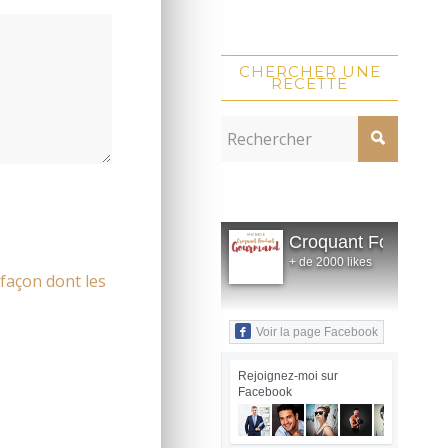
CHERCHER UNE
RECETTE
Croquant Fondant
+ de 2000 likes
 façon dont les
Voir la page Facebook
Rejoignez-moi sur
Facebook