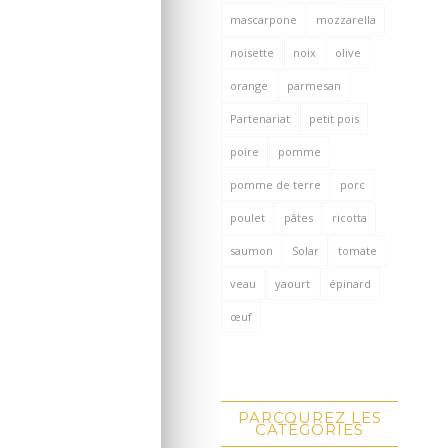
mascarpone
mozzarella
noisette
noix
olive
orange
parmesan
Partenariat
petit pois
poire
pomme
pomme de terre
porc
poulet
pâtes
ricotta
saumon
Solar
tomate
veau
yaourt
épinard
œuf
PARCOUREZ LES
CATÉGORIES