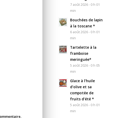
7 août 2026 - 0 h 01
min
Bouchées de lapin
à la toscane *
6 août 2026 - 0 h 01
min
Tartelette à la
framboise
meringuée*
5 août 2026 - 0 h 05
min
Glace à l’huile
d’olive et sa
compotée de
fruits d’été *
5 août 2026 - 0 h 01
min
 commentaire.