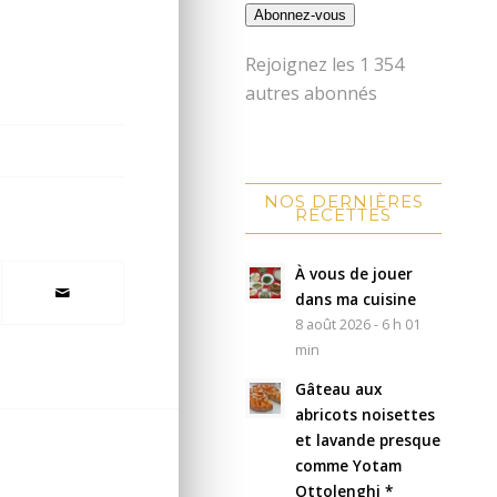
Abonnez-vous
Rejoignez les 1 354
autres abonnés
NOS DERNIÈRES
RECETTES
À vous de jouer
dans ma cuisine
8 août 2026 - 6 h 01
min
Gâteau aux
abricots noisettes
et lavande presque
comme Yotam
Ottolenghi *