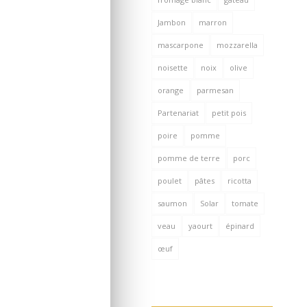
Jambon
marron
mascarpone
mozzarella
noisette
noix
olive
orange
parmesan
Partenariat
petit pois
poire
pomme
pomme de terre
porc
poulet
pâtes
ricotta
saumon
Solar
tomate
veau
yaourt
épinard
œuf