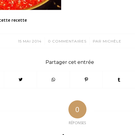
cette recette
/
/
15 MAI 2014
0 COMMENTAIRES
PAR
MICHÈLE
Partager cet entrée
0
RÉPONSES