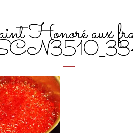
int Honoré aux fra
SCN3510_3