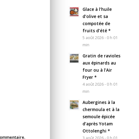
Glace à l’huile
d’olive et sa
compotée de
fruits d’été *
5 août 2026 - 0 h 01
min
Gratin de ravioles
aux épinards au
four ou à l’Air
Fryer *
4 août 2026 - 0 h 01
min
Aubergines à la
chermoula et à la
semoule épicée
d’après Yotam
Ottolenghi *
 commentaire.
3 août 2026 - 0 h 01