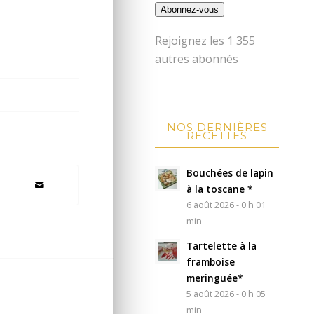
Abonnez-vous
Rejoignez les 1 355
autres abonnés
NOS DERNIÈRES
RECETTES
Bouchées de lapin
à la toscane *
6 août 2026 - 0 h 01
min
Tartelette à la
framboise
meringuée*
5 août 2026 - 0 h 05
min