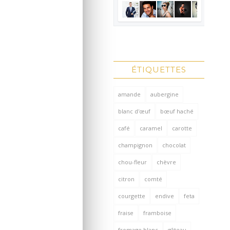
ÉTIQUETTES
amande
aubergine
blanc d'œuf
bœuf haché
café
caramel
carotte
champignon
chocolat
chou-fleur
chèvre
citron
comté
courgette
endive
feta
fraise
framboise
fromage blanc
gâteau