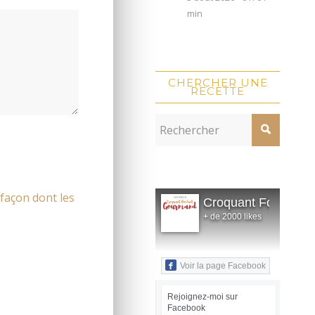
min
CHERCHER UNE
RECETTE
 façon dont les
Croquant Fondant
+ de 2000 likes
Voir la page Facebook
Rejoignez-moi sur
Facebook