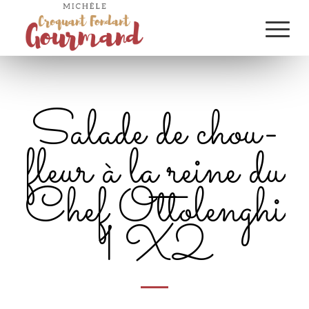
Salade de chou-
fleur à la reine du
Chef Ottolenghi
1 X2