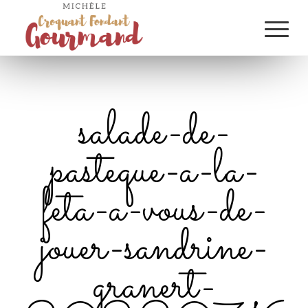
salade-de-
pasteque-a-la-
feta-a-vous-de-
jouer-sandrine-
granert-