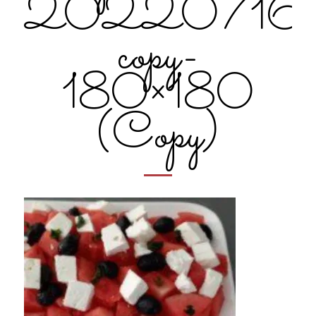
20220716_
copy-
180×180
(Copy)