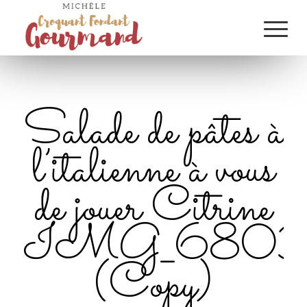
Salade de pâtes à
l’italienne à vous
de jouer Citrine
IMG_6803
(Copy)