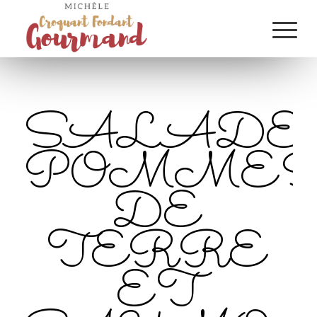
SALADE
POMME
DE
TERRE
ET