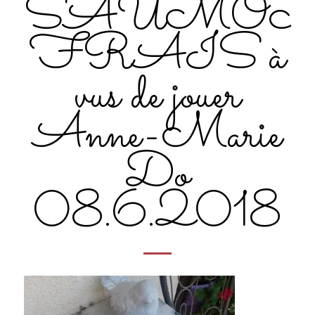
SAUMO
FRAIS à
vus de jouer
Anne-Marie
Do
08.6.2018