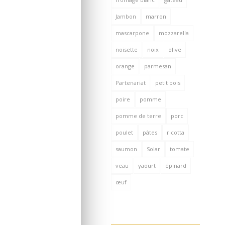
Jambon
marron
mascarpone
mozzarella
noisette
noix
olive
orange
parmesan
Partenariat
petit pois
poire
pomme
pomme de terre
porc
poulet
pâtes
ricotta
saumon
Solar
tomate
veau
yaourt
épinard
œuf