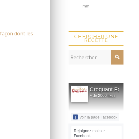
min
 façon dont les
CHERCHER UNE
RECETTE
Croquant Fondant
+ de 2000 likes
Voir la page Facebook
Rejoignez-moi sur
Facebook