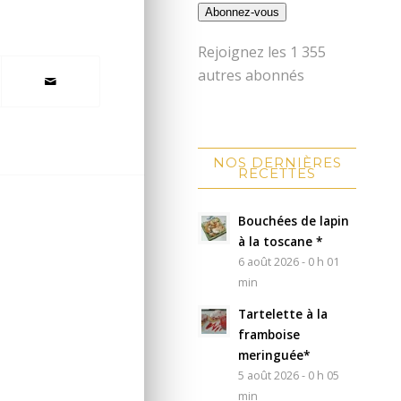
Abonnez-vous
Rejoignez les 1 355
autres abonnés
NOS DERNIÈRES
RECETTES
Bouchées de lapin
à la toscane *
6 août 2026 - 0 h 01
min
Tartelette à la
framboise
meringuée*
5 août 2026 - 0 h 05
min