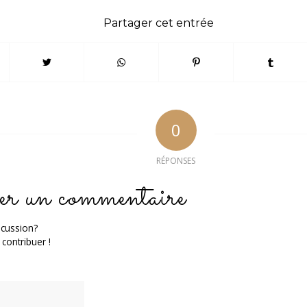
Partager cet entrée
0
RÉPONSES
er un commentaire
scussion?
 contribuer !