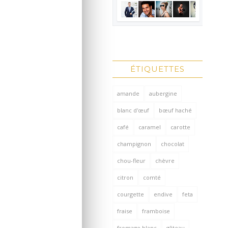
ÉTIQUETTES
amande
aubergine
blanc d'œuf
bœuf haché
café
caramel
carotte
champignon
chocolat
chou-fleur
chèvre
citron
comté
courgette
endive
feta
fraise
framboise
fromage blanc
gâteau