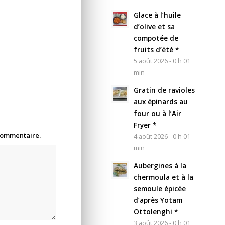
Glace à l’huile
d’olive et sa
compotée de
fruits d’été *
5 août 2026 - 0 h 01
min
Gratin de ravioles
aux épinards au
four ou à l’Air
Fryer *
 commentaire.
4 août 2026 - 0 h 01
min
Aubergines à la
chermoula et à la
semoule épicée
d’après Yotam
Ottolenghi *
3 août 2026 - 0 h 01